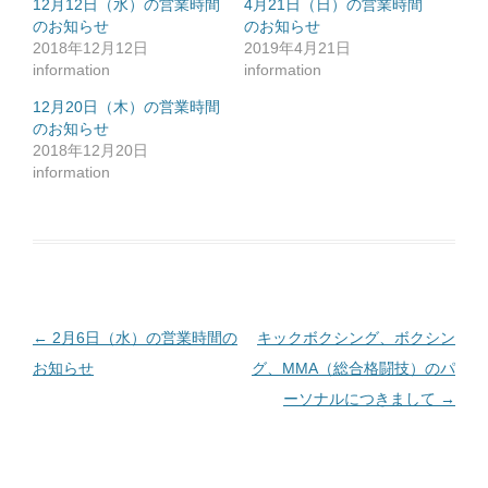
共
12月12日（水）の営業時間
4月21日（日）の営業時間
有
のお知らせ
す
のお知らせ
る
2018年12月12日
2019年4月21日
に
は
information
information
ク
リ
ッ
12月20日（木）の営業時間
ク
のお知らせ
し
て
2018年12月20日
く
だ
information
さ
い
(
新
し
い
ウ
ィ
ン
ド
ウ
で
投
←
2月6日（水）の営業時間の
キックボクシング、ボクシン
開
き
ま
稿
お知らせ
グ、MMA（総合格闘技）のパ
す
)
ナ
ーソナルにつきまして
→
ビ
ゲ