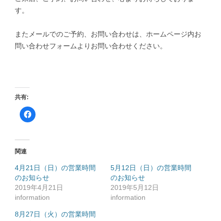
す。
またメールでのご予約、お問い合わせは、ホームページ内お
問い合わせフォームよりお問い合わせください。
共有:
F
a
c
e
b
o
o
関連
k
で
共
4月21日（日）の営業時間
5月12日（日）の営業時間
有
のお知らせ
す
のお知らせ
る
2019年4月21日
2019年5月12日
に
は
information
information
ク
リ
ッ
8月27日（火）の営業時間
ク