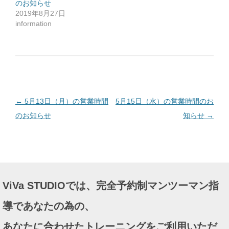
のお知らせ
し
て
2019年8月27日
く
だ
information
さ
い
(
新
し
い
ウ
ィ
ン
ド
ウ
で
投
←
5月13日（月）の営業時間
5月15日（水）の営業時間のお
開
き
ま
稿
のお知らせ
知らせ
→
す
)
ナ
ビ
ゲ
ー
ViVa STUDIOでは、完全予約制マンツーマン指
シ
ョ
導であなたの為の、
ン
あなたに合わせたトレーニングをご利用いただ