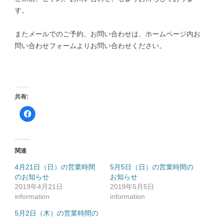
す。
またメールでのご予約、お問い合わせは、ホームページ内お
問い合わせフォームよりお問い合わせください。
共有:
F
a
c
e
b
o
o
関連
k
で
共
4月21日（日）の営業時間
5月5日（日）の営業時間の
有
のお知らせ
す
お知らせ
る
2019年4月21日
2019年5月5日
に
は
information
information
ク
リ
ッ
5月2日（木）の営業時間の
ク