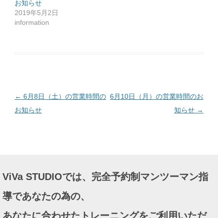
お知らせ
し
て
2019年5月2日
く
だ
information
さ
い
(
新
し
い
ウ
ィ
ン
ド
ウ
で
投
←
6月8日（土）の営業時間の
6月10日（月）の営業時間のお
開
き
ま
稿
お知らせ
知らせ
→
す
)
ナ
ビ
ゲ
ー
ViVa STUDIOでは、完全予約制マンツーマン指
シ
ョ
導であなたの為の、
ン
あなたに合わせたトレーニングをご利用いただ