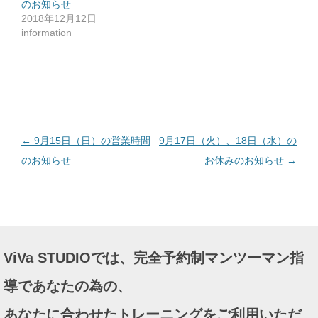
のお知らせ
し
て
2018年12月12日
く
だ
information
さ
い
(
新
し
い
ウ
ィ
ン
ド
ウ
で
投
←
9月15日（日）の営業時間
9月17日（火）、18日（水）の
開
き
ま
稿
のお知らせ
お休みのお知らせ
→
す
)
ナ
ビ
ゲ
ー
ViVa STUDIOでは、完全予約制マンツーマン指
シ
ョ
導であなたの為の、
ン
あなたに合わせたトレーニングをご利用いただ