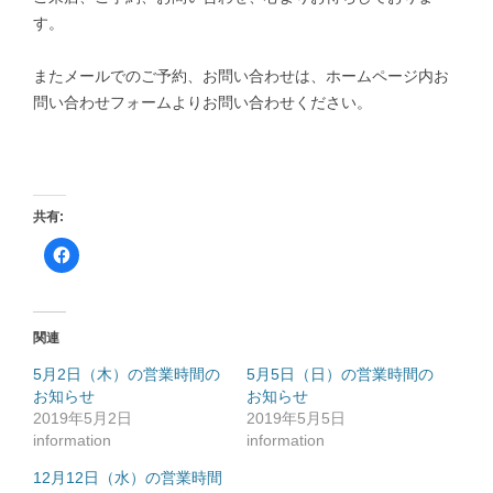
す。
またメールでのご予約、お問い合わせは、ホームページ内お
問い合わせフォームよりお問い合わせください。
共有:
F
a
c
e
b
o
o
関連
k
で
共
5月2日（木）の営業時間の
5月5日（日）の営業時間の
有
お知らせ
す
お知らせ
る
2019年5月2日
2019年5月5日
に
は
information
information
ク
リ
ッ
12月12日（水）の営業時間
ク