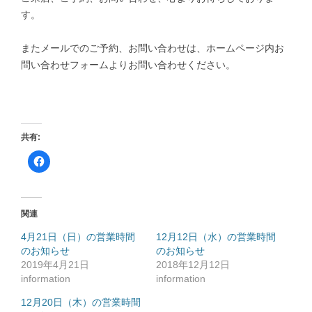
す。
またメールでのご予約、お問い合わせは、ホームページ内お
問い合わせフォームよりお問い合わせください。
共有:
F
a
c
e
b
o
o
関連
k
で
共
4月21日（日）の営業時間
12月12日（水）の営業時間
有
のお知らせ
す
のお知らせ
る
2019年4月21日
2018年12月12日
に
は
information
information
ク
リ
ッ
12月20日（木）の営業時間
ク