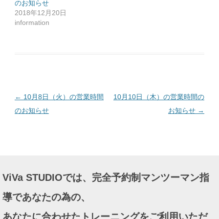
のお知らせ
し
て
2018年12月20日
く
だ
information
さ
い
(
新
し
い
ウ
ィ
ン
ド
ウ
で
投
←
10月8日（火）の営業時間
10月10日（木）の営業時間の
開
き
ま
稿
のお知らせ
お知らせ
→
す
)
ナ
ビ
ゲ
ー
ViVa STUDIOでは、完全予約制マンツーマン指
シ
ョ
導であなたの為の、
ン
あなたに合わせたトレーニングをご利用いただ