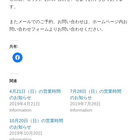
す。
またメールでのご予約、お問い合わせは、ホームページ内お
問い合わせフォームよりお問い合わせください。
共有:
F
a
c
e
b
o
o
関連
k
で
共
4月21日（日）の営業時間
7月28日（日）の営業時間
有
のお知らせ
す
のお知らせ
る
2019年4月21日
2019年7月28日
に
は
information
information
ク
リ
ッ
10月20日（日）の営業時間
ク
のお知らせ
し
て
2019年10月20日
く
だ
information