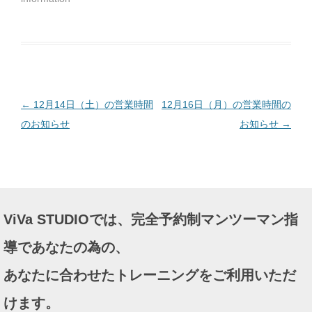
さ
い
(
新
し
い
ウ
ィ
ン
ド
ウ
で
投
←
12月14日（土）の営業時間
12月16日（月）の営業時間の
開
き
ま
稿
のお知らせ
お知らせ
→
す
)
ナ
ビ
ゲ
ー
ViVa STUDIOでは、完全予約制マンツーマン指
シ
ョ
導であなたの為の、
ン
あなたに合わせたトレーニングをご利用いただ
けます。