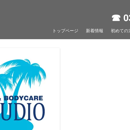
☎︎ 
コ
トップページ
新着情報
ン
初めての
テ
ン
ツ
へ
ス
キ
ッ
プ