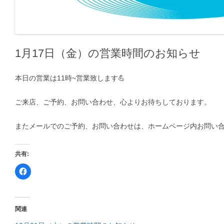
1月17日（金）の営業時間のお知らせ
本日の営業は11時~営業致します💪
ご来店、ご予約、お問い合わせ、心よりお待ちしております。
またメールでのご予約、お問い合わせは、ホームページ内お問い
共有:
F
a
c
e
b
o
o
関連
k
で
共