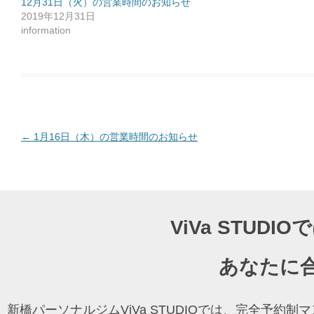
12月31日（火）の営業時間のお知らせ
有
2019年12月31日
す
る
information
に
は
ク
リ
ッ
ク
し
て
く
だ
さ
い
(
投
←
1月16日（木）の営業時間のお知らせ
新
し
稿
い
ウ
ナ
ィ
ン
ド
ビ
ウ
で
ゲ
開
ViVa STU
き
ー
ま
す
)
シ
あなたに
ョ
ン
新橋パーソナルジムViVa STUDIOでは、完全予