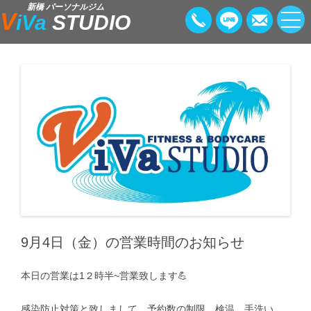
新橋 パーソナルジム
V
iVa
STUDIO
9月4日（金）の営業時間のお知らせ
本日の営業は1２時半~営業致します💪
感染防止対策と致しまして、予約数の制限、検温、手洗い、