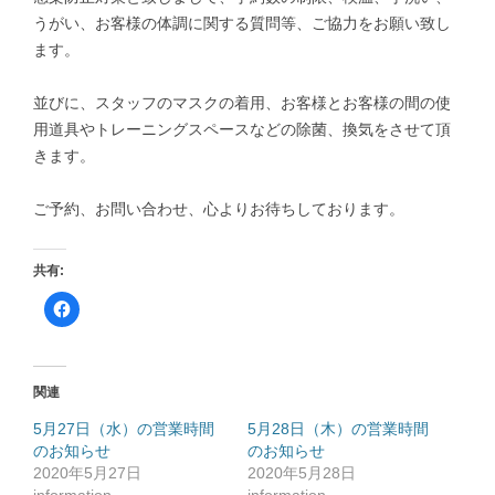
うがい、お客様の体調に関する質問等、ご協力をお願い致し
ます。
並びに、スタッフのマスクの着用、お客様とお客様の間の使
用道具やトレーニングスペースなどの除菌、換気をさせて頂
きます。
ご予約、お問い合わせ、心よりお待ちしております。
共有:
F
a
c
e
b
o
o
関連
k
で
共
5月27日（水）の営業時間
5月28日（木）の営業時間
有
のお知らせ
す
のお知らせ
る
2020年5月27日
2020年5月28日
に
は