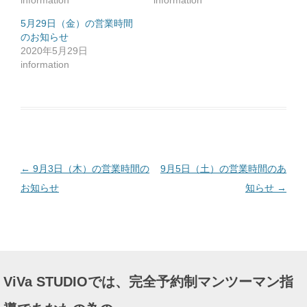
information
information
ク
リ
ッ
5月29日（金）の営業時間
ク
のお知らせ
し
て
2020年5月29日
く
だ
information
さ
い
(
新
し
い
ウ
ィ
ン
ド
ウ
で
投
←
9月3日（木）の営業時間の
9月5日（土）の営業時間のあ
開
き
ま
稿
お知らせ
知らせ
→
す
)
ナ
ビ
ゲ
ー
ViVa STUDIOでは、完全予約制マンツーマン指
シ
ョ