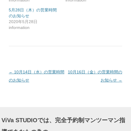
information
information
ク
リ
ッ
5月28日（木）の営業時間
ク
のお知らせ
し
て
2020年5月28日
く
だ
information
さ
い
(
新
し
い
ウ
ィ
ン
ド
ウ
で
投
←
10月14日（水）の営業時間
10月16日（金）の営業時間の
開
き
ま
稿
のお知らせ
お知らせ
→
す
)
ナ
ビ
ゲ
ー
ViVa STUDIOでは、完全予約制マンツーマン指
シ
ョ