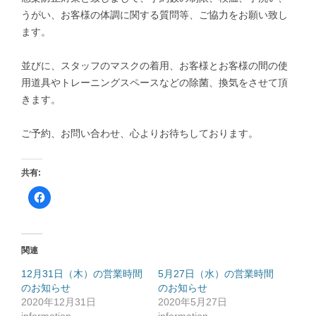
うがい、お客様の体調に関する質問等、ご協力をお願い致し
ます。
並びに、スタッフのマスクの着用、お客様とお客様の間の使
用道具やトレーニングスペースなどの除菌、換気をさせて頂
きます。
ご予約、お問い合わせ、心よりお待ちしております。
共有:
F
a
c
e
b
o
o
関連
k
で
共
12月31日（木）の営業時間
5月27日（水）の営業時間
有
のお知らせ
す
のお知らせ
る
2020年12月31日
2020年5月27日
に
は