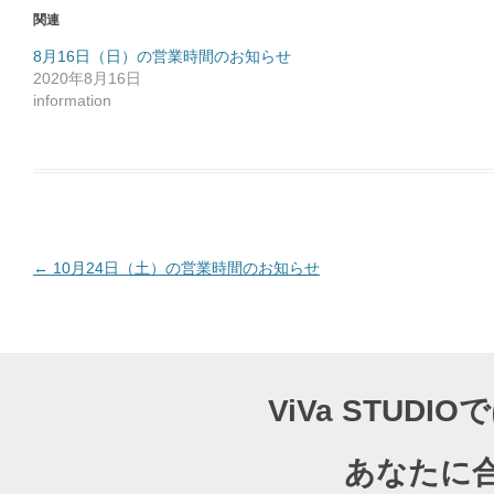
o
関連
k
で
共
8月16日（日）の営業時間のお知らせ
有
2020年8月16日
す
る
information
に
は
ク
リ
ッ
ク
し
て
く
だ
さ
い
(
投
←
10月24日（土）の営業時間のお知らせ
新
し
稿
い
ウ
ナ
ィ
ン
ド
ビ
ウ
で
ゲ
開
ViVa STU
き
ー
ま
す
)
シ
あなたに
ョ