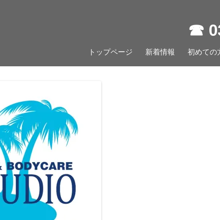
☎︎ 
コ
トップページ
新着情報
ン
初めての
テ
ン
ツ
へ
ス
キ
ッ
プ