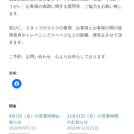
うがい、お客様の体調に関する質問等、ご協力をお願い致し
ます。
並びに、スタッフのマスクの着用、お客様とお客様の間の使
用道具やトレーニングスペースなどの除菌、換気をさせて頂
きます。
ご予約、お問い合わせ、心よりお待ちしております。
共有:
F
a
c
e
b
o
o
関連
k
で
共
9月7日（月）の営業時間お
12月21日（月）の営業時間
有
知らせ
す
のお知らせ
る
2020年9月7日
2020年12月21日
に
は