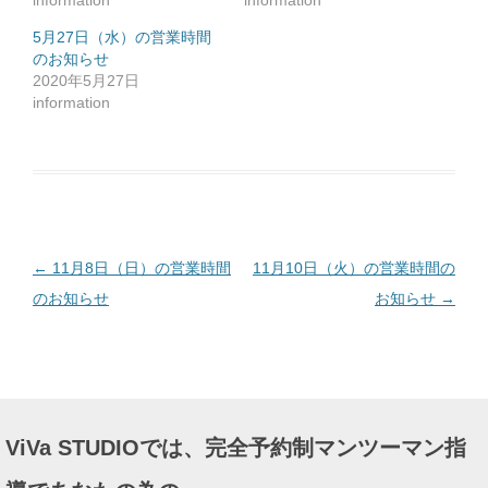
information
information
ク
リ
ッ
5月27日（水）の営業時間
ク
のお知らせ
し
て
2020年5月27日
く
だ
information
さ
い
(
新
し
い
ウ
ィ
ン
ド
ウ
で
投
←
11月8日（日）の営業時間
11月10日（火）の営業時間の
開
き
ま
稿
のお知らせ
お知らせ
→
す
)
ナ
ビ
ゲ
ー
ViVa STUDIOでは、完全予約制マンツーマン指
シ
ョ