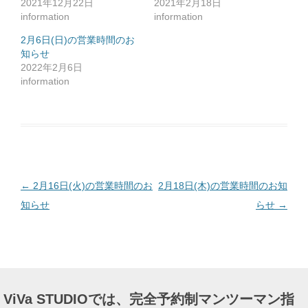
2021年12月22日
2021年2月18日
に
は
information
information
ク
リ
ッ
2月6日(日)の営業時間のお
ク
知らせ
し
て
2022年2月6日
く
だ
information
さ
い
(
新
し
い
ウ
ィ
ン
ド
ウ
で
投
←
2月16日(火)の営業時間のお
2月18日(木)の営業時間のお知
開
き
ま
稿
知らせ
らせ
→
す
)
ナ
ビ
ゲ
ー
ViVa STUDIOでは、完全予約制マンツーマン指
シ