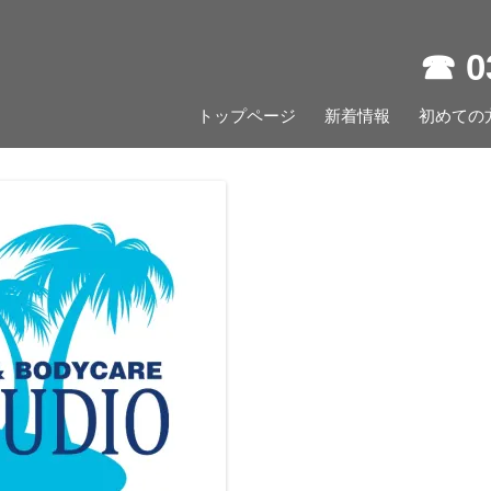
☎︎ 
コ
トップページ
新着情報
ン
初めての
テ
ン
ツ
へ
ス
キ
ッ
プ