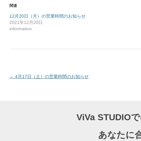
o
関連
k
で
共
12月20日（月）の営業時間のお知らせ
有
2021年12月20日
す
る
information
に
は
ク
リ
ッ
ク
し
て
く
だ
さ
い
(
投
←
4月17日（土）の営業時間のお知らせ
新
し
稿
い
ウ
ナ
ィ
ン
ド
ビ
ウ
で
ゲ
開
ViVa STU
き
ー
ま
す
)
シ
あなたに
ョ