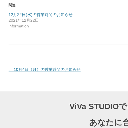
o
関連
k
で
共
12月22日(水)の営業時間のお知らせ
有
2021年12月22日
す
る
information
に
は
ク
リ
ッ
ク
し
て
く
だ
さ
い
(
投
←
10月4日（月）の営業時間のお知らせ
新
し
稿
い
ウ
ナ
ィ
ン
ド
ビ
ウ
で
ゲ
開
ViVa STU
き
ー
ま
す
)
シ
あなたに
ョ