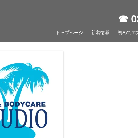
☎︎ 
コ
トップページ
新着情報
ン
初めての
テ
ン
ツ
へ
ス
キ
ッ
プ