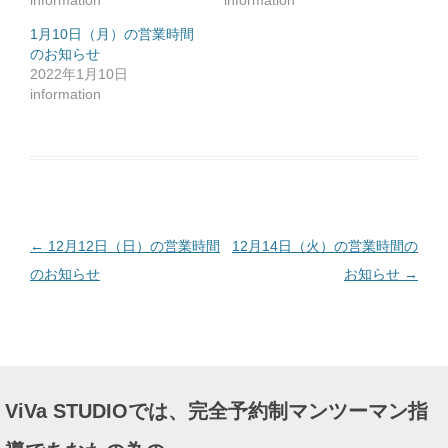
information
information
ク
リ
ッ
1月10日（月）の営業時間
ク
のお知らせ
し
て
2022年1月10日
く
だ
information
さ
い
(
新
し
い
ウ
ィ
ン
ド
ウ
で
投
←
12月12日（日）の営業時間
12月14日（火）の営業時間の
開
き
ま
稿
のお知らせ
お知らせ
→
す
)
ナ
ビ
ゲ
ー
ViVa STUDIOでは、完全予約制マンツーマン指
シ
ョ