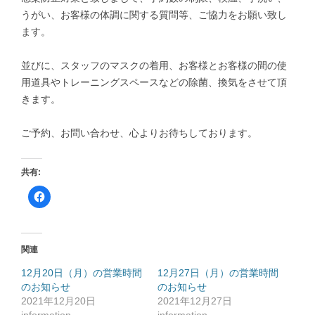
うがい、お客様の体調に関する質問等、ご協力をお願い致し
ます。
並びに、スタッフのマスクの着用、お客様とお客様の間の使
用道具やトレーニングスペースなどの除菌、換気をさせて頂
きます。
ご予約、お問い合わせ、心よりお待ちしております。
共有:
F
a
c
e
b
o
o
関連
k
で
共
12月20日（月）の営業時間
12月27日（月）の営業時間
有
のお知らせ
す
のお知らせ
る
2021年12月20日
2021年12月27日
に
は