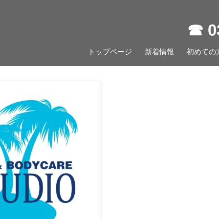
☎︎ 
コ
トップページ
新着情報
ン
初めての
テ
ン
ツ
へ
ス
キ
ッ
プ