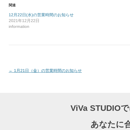
o
関連
k
で
共
12月22日(水)の営業時間のお知らせ
有
2021年12月22日
す
る
information
に
は
ク
リ
ッ
ク
し
て
く
だ
さ
い
(
投
←
1月21日（金）の営業時間のお知らせ
新
し
稿
い
ウ
ナ
ィ
ン
ド
ビ
ウ
で
ゲ
開
ViVa STU
き
ー
ま
す
)
シ
あなたに
ョ