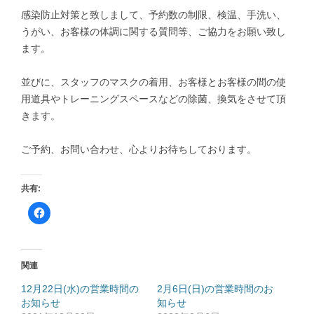
感染防止対策と致しまして、予約数の制限、検温、手洗い、
うがい、お客様の体調に関する質問等、ご協力をお願い致し
ます。
並びに、スタッフのマスクの着用、お客様とお客様の間の使
用道具やトレーニングスペースなどの除菌、換気をさせて頂
きます。
ご予約、お問い合わせ、心よりお待ちしております。
共有:
F
a
c
e
b
o
o
関連
k
で
共
12月22日(水)の営業時間の
2月6日(日)の営業時間のお
有
お知らせ
す
知らせ
る