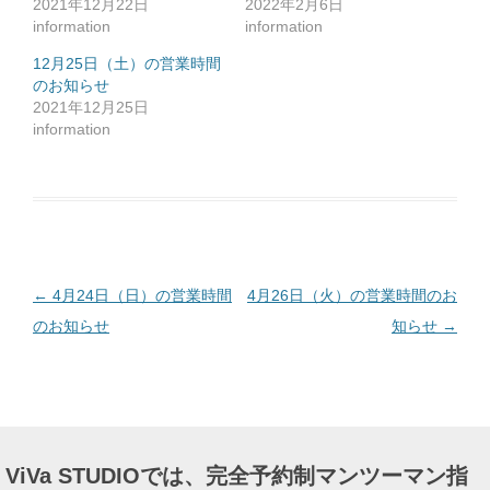
2021年12月22日
2022年2月6日
に
は
information
information
ク
リ
ッ
12月25日（土）の営業時間
ク
のお知らせ
し
て
2021年12月25日
く
だ
information
さ
い
(
新
し
い
ウ
ィ
ン
ド
ウ
で
投
←
4月24日（日）の営業時間
4月26日（火）の営業時間のお
開
き
ま
稿
のお知らせ
知らせ
→
す
)
ナ
ビ
ゲ
ー
ViVa STUDIOでは、完全予約制マンツーマン指
シ