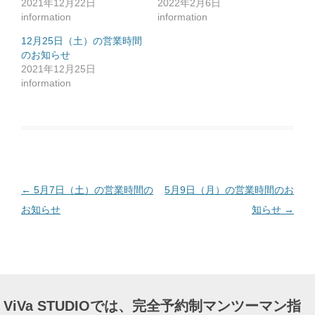
2021年12月22日
2022年2月6日
に
は
information
information
ク
リ
ッ
12月25日（土）の営業時間
ク
のお知らせ
し
て
2021年12月25日
く
だ
information
さ
い
(
新
し
い
ウ
ィ
ン
ド
ウ
で
投
←
5月7日（土）の営業時間の
5月9日（月）の営業時間のお
開
き
ま
稿
お知らせ
知らせ
→
す
)
ナ
ビ
ゲ
ー
ViVa STUDIOでは、完全予約制マンツーマン指
シ