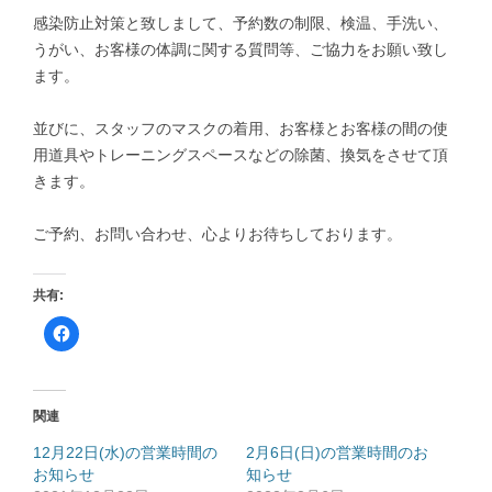
感染防止対策と致しまして、予約数の制限、検温、手洗い、
うがい、お客様の体調に関する質問等、ご協力をお願い致し
ます。
並びに、スタッフのマスクの着用、お客様とお客様の間の使
用道具やトレーニングスペースなどの除菌、換気をさせて頂
きます。
ご予約、お問い合わせ、心よりお待ちしております。
共有:
F
a
c
e
b
o
o
関連
k
で
共
12月22日(水)の営業時間の
2月6日(日)の営業時間のお
有
お知らせ
す
知らせ
る