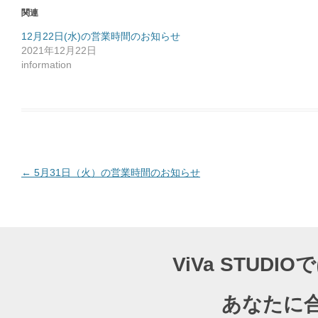
o
関連
k
で
共
12月22日(水)の営業時間のお知らせ
有
2021年12月22日
す
る
information
に
は
ク
リ
ッ
ク
し
て
く
だ
さ
い
(
投
←
5月31日（火）の営業時間のお知らせ
新
し
稿
い
ウ
ナ
ィ
ン
ド
ビ
ウ
で
ゲ
開
ViVa STU
き
ー
ま
す
)
シ
あなたに
ョ