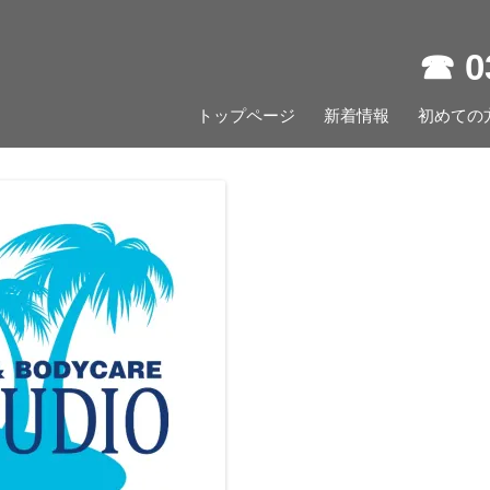
☎︎ 
コ
トップページ
新着情報
ン
初めての
テ
ン
ツ
へ
ス
キ
ッ
プ