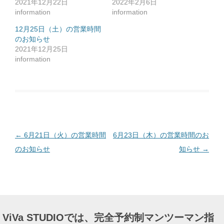
2021年12月22日
2022年2月6日
に
は
information
information
ク
リ
ッ
12月25日（土）の営業時間
ク
のお知らせ
し
て
2021年12月25日
く
だ
information
さ
い
(
新
し
い
ウ
ィ
ン
ド
ウ
で
投
←
6月21日（火）の営業時間
6月23日（木）の営業時間のお
開
き
ま
稿
のお知らせ
知らせ
→
す
)
ナ
ビ
ゲ
ー
ViVa STUDIOでは、完全予約制マンツーマン指
シ