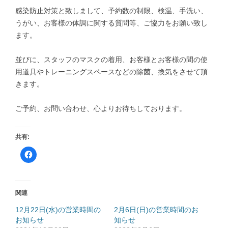
感染防止対策と致しまして、予約数の制限、検温、手洗い、
うがい、お客様の体調に関する質問等、ご協力をお願い致し
ます。
並びに、スタッフのマスクの着用、お客様とお客様の間の使
用道具やトレーニングスペースなどの除菌、換気をさせて頂
きます。
ご予約、お問い合わせ、心よりお待ちしております。
共有:
F
a
c
e
b
o
o
関連
k
で
共
12月22日(水)の営業時間の
2月6日(日)の営業時間のお
有
お知らせ
す
知らせ
る