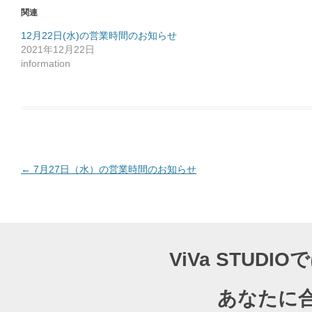
o
関連
k
で
共
12月22日(水)の営業時間のお知らせ
有
2021年12月22日
す
る
information
に
は
ク
リ
ッ
ク
し
て
く
だ
さ
い
(
投
←
7月27日（水）の営業時間のお知らせ
新
し
稿
い
ウ
ナ
ィ
ン
ド
ビ
ウ
で
ゲ
開
ViVa STU
き
ー
ま
す
)
シ
あなたに
ョ