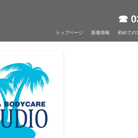
☎︎ 
コ
トップページ
新着情報
ン
初めての
テ
ン
ツ
へ
ス
キ
ッ
プ