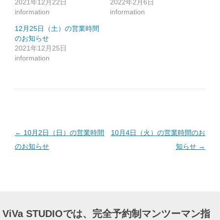
2021年12月22日
2022年2月6日
に
は
information
information
ク
リ
ッ
12月25日（土）の営業時間
ク
のお知らせ
し
て
2021年12月25日
く
だ
information
さ
い
(
新
し
い
ウ
ィ
ン
ド
ウ
で
投
←
10月2日（日）の営業時間
10月4日（火）の営業時間のお
開
き
ま
稿
のお知らせ
知らせ
→
す
)
ナ
ビ
ゲ
ー
ViVa STUDIOでは、完全予約制マンツーマン指
シ