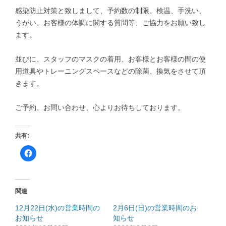
感染防止対策と致しまして、予約数の制限、検温、手洗い、
うがい、お客様の体調に関する質問等、ご協力をお願い致し
ます。
並びに、スタッフのマスクの着用、お客様とお客様の間の使
用道具やトレーニングスペースなどの除菌、換気をさせて頂
きます。
ご予約、お問い合わせ、心よりお待ちしております。
共有:
F
a
c
e
b
o
o
関連
k
で
共
12月22日(水)の営業時間の
2月6日(日)の営業時間のお
有
お知らせ
す
知らせ
る