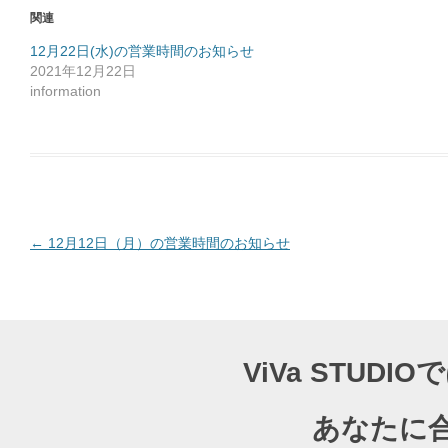
o
関連
k
で
共
12月22日(水)の営業時間のお知らせ
有
2021年12月22日
す
る
information
に
は
ク
リ
ッ
ク
し
て
く
だ
さ
い
(
投
←
12月12日（月）の営業時間のお知らせ
新
し
稿
い
ウ
ナ
ィ
ン
ド
ビ
ウ
で
ゲ
開
ViVa STU
き
ー
ま
す
)
シ
あなたに
ョ