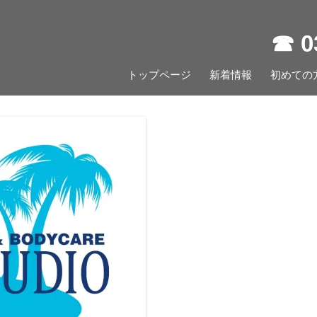
☎︎ 
コ
トップページ
新着情報
ン
初めての
テ
ン
ツ
へ
ス
キ
ッ
プ