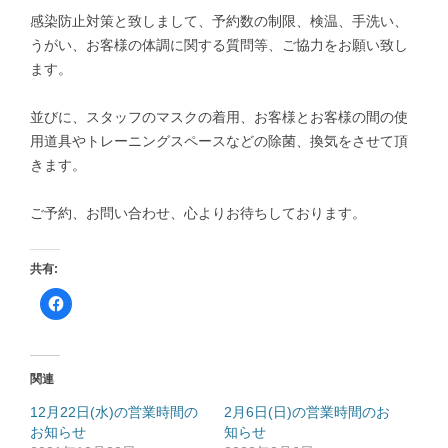
感染防止対策と致しまして、予約数の制限、検温、手洗い、
うがい、お客様の体調に関する質問等、ご協力をお願い致し
ます。
並びに、スタッフのマスクの着用、お客様とお客様の間の使
用道具やトレーニングスペースなどの除菌、換気をさせて頂
きます。
ご予約、お問い合わせ、心よりお待ちしております。
共有:
F
a
c
e
b
o
o
関連
k
で
共
12月22日(水)の営業時間の
2月6日(日)の営業時間のお
有
お知らせ
す
知らせ
る