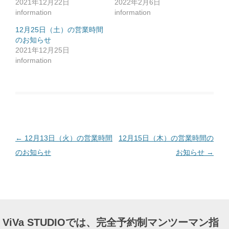
2021年12月22日
2022年2月6日
に
は
information
information
ク
リ
ッ
12月25日（土）の営業時間
ク
のお知らせ
し
て
2021年12月25日
く
だ
information
さ
い
(
新
し
い
ウ
ィ
ン
ド
ウ
で
投
←
12月13日（火）の営業時間
12月15日（木）の営業時間の
開
き
ま
稿
のお知らせ
お知らせ
→
す
)
ナ
ビ
ゲ
ー
ViVa STUDIOでは、完全予約制マンツーマン指
シ