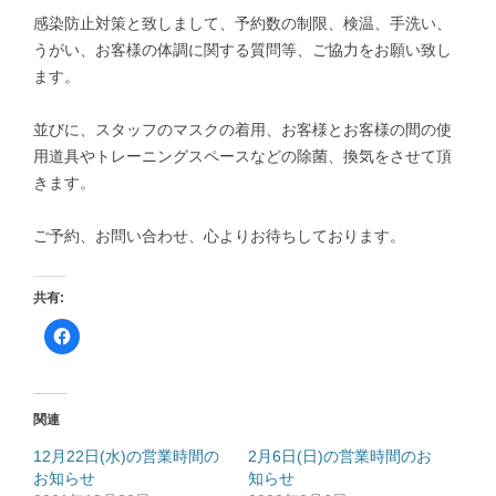
感染防止対策と致しまして、予約数の制限、検温、手洗い、
うがい、お客様の体調に関する質問等、ご協力をお願い致し
ます。
並びに、スタッフのマスクの着用、お客様とお客様の間の使
用道具やトレーニングスペースなどの除菌、換気をさせて頂
きます。
ご予約、お問い合わせ、心よりお待ちしております。
共有:
F
a
c
e
b
o
o
関連
k
で
共
12月22日(水)の営業時間の
2月6日(日)の営業時間のお
有
お知らせ
す
知らせ
る