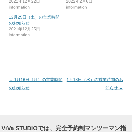
2021年12月22日
2022年2月6日
に
は
information
information
ク
リ
ッ
12月25日（土）の営業時間
ク
のお知らせ
し
て
2021年12月25日
く
だ
information
さ
い
(
新
し
い
ウ
ィ
ン
ド
ウ
で
投
←
1月16日（月）の営業時間
1月18日（水）の営業時間のお
開
き
ま
稿
のお知らせ
知らせ
→
す
)
ナ
ビ
ゲ
ー
ViVa STUDIOでは、完全予約制マンツーマン指
シ