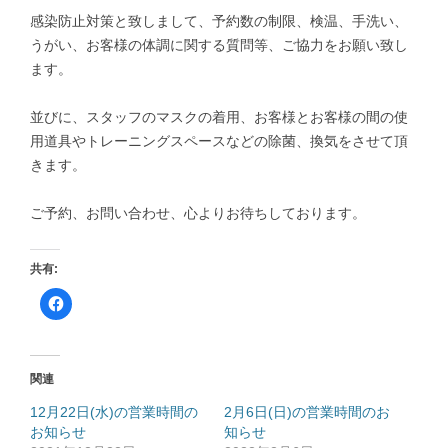
感染防止対策と致しまして、予約数の制限、検温、手洗い、
うがい、お客様の体調に関する質問等、ご協力をお願い致し
ます。
並びに、スタッフのマスクの着用、お客様とお客様の間の使
用道具やトレーニングスペースなどの除菌、換気をさせて頂
きます。
ご予約、お問い合わせ、心よりお待ちしております。
共有:
F
a
c
e
b
o
o
関連
k
で
共
12月22日(水)の営業時間の
2月6日(日)の営業時間のお
有
お知らせ
す
知らせ
る