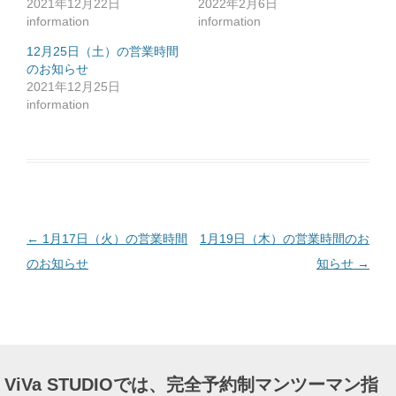
2021年12月22日
2022年2月6日
に
は
information
information
ク
リ
ッ
12月25日（土）の営業時間
ク
のお知らせ
し
て
2021年12月25日
く
だ
information
さ
い
(
新
し
い
ウ
ィ
ン
ド
ウ
で
投
←
1月17日（火）の営業時間
1月19日（木）の営業時間のお
開
き
ま
稿
のお知らせ
知らせ
→
す
)
ナ
ビ
ゲ
ー
ViVa STUDIOでは、完全予約制マンツーマン指
シ