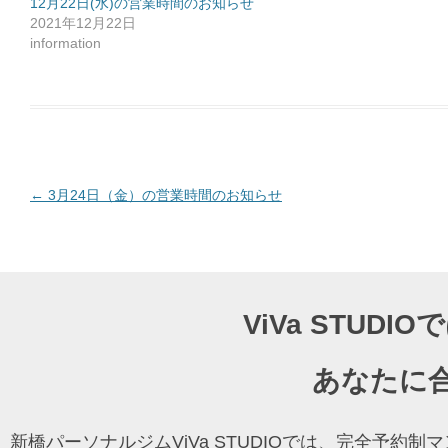
12月22日(水)の営業時間のお知らせ
有
2021年12月22日
す
る
information
に
は
ク
リ
ッ
ク
し
て
く
だ
さ
い
(
投
←
3月24日（金）の営業時間のお知らせ
新
し
稿
い
ウ
ナ
ィ
ン
ド
ビ
ウ
で
ゲ
開
ViVa STU
き
ー
ま
す
)
シ
あなたに
ョ
ン
新橋パーソナルジムViVa STUDIOでは、完全予