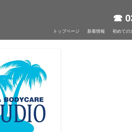
☎︎ 
コ
トップページ
新着情報
ン
初めての
テ
ン
ツ
へ
ス
キ
ッ
プ