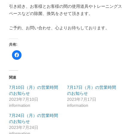
引き続き、お客様とお客様の間の使用道具やトレーニングス
ペースなどの除菌、換気をさせて頂きます。
ご予約、お問い合わせ、心よりお待ちしております。
共有:
F
a
c
e
b
o
o
関連
k
で
共
7月10日（月）の営業時間
7月17日（月）の営業時間
有
のお知らせ
す
のお知らせ
る
2023年7月10日
2023年7月17日
に
は
information
information
ク
リ
ッ
7月24日（月）の営業時間
ク
のお知らせ
し
て
2023年7月24日
く
だ
information