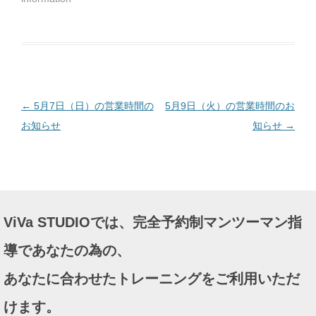
さ
い
(
新
し
い
ウ
ィ
ン
ド
ウ
で
投
←
5月7日（日）の営業時間の
5月9日（火）の営業時間のお
開
き
ま
稿
お知らせ
知らせ
→
す
)
ナ
ビ
ゲ
ー
ViVa STUDIOでは、完全予約制マンツーマン指
シ
ョ
導であなたの為の、
ン
あなたに合わせたトレーニングをご利用いただ
けます。