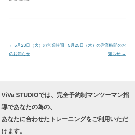
さ
い
(
新
し
い
ウ
ィ
ン
ド
ウ
で
投
←
5月23日（火）の営業時間
5月25日（木）の営業時間のお
開
き
ま
稿
のお知らせ
知らせ
→
す
)
ナ
ビ
ゲ
ー
ViVa STUDIOでは、完全予約制マンツーマン指
シ
ョ
導であなたの為の、
ン
あなたに合わせたトレーニングをご利用いただ
けます。