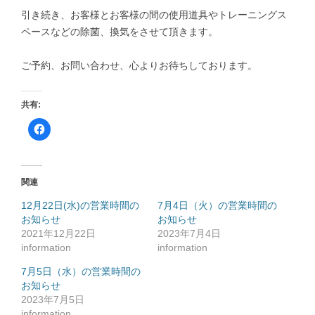
引き続き、お客様とお客様の間の使用道具やトレーニングス
ペースなどの除菌、換気をさせて頂きます。
ご予約、お問い合わせ、心よりお待ちしております。
共有:
F
a
c
e
b
o
o
関連
k
で
共
12月22日(水)の営業時間の
7月4日（火）の営業時間の
有
お知らせ
す
お知らせ
る
2021年12月22日
2023年7月4日
に
は
information
information
ク
リ
ッ
7月5日（水）の営業時間の
ク
お知らせ
し
て
2023年7月5日
く
だ
information