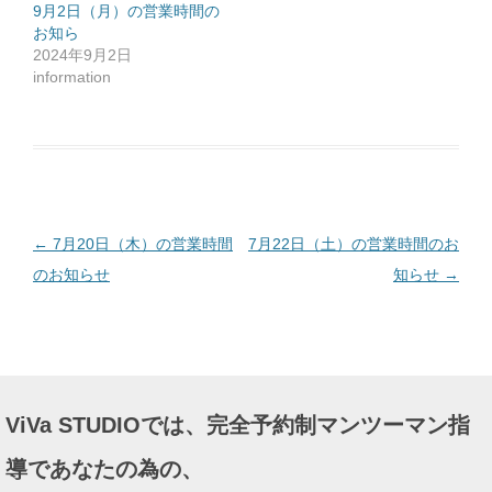
ッ
9月2日（月）の営業時間の
ク
お知ら
し
て
2024年9月2日
く
だ
information
さ
い
(
新
し
い
ウ
ィ
ン
ド
ウ
で
投
←
7月20日（木）の営業時間
7月22日（土）の営業時間のお
開
き
ま
稿
のお知らせ
知らせ
→
す
)
ナ
ビ
ゲ
ー
ViVa STUDIOでは、完全予約制マンツーマン指
シ
ョ
導であなたの為の、
ン