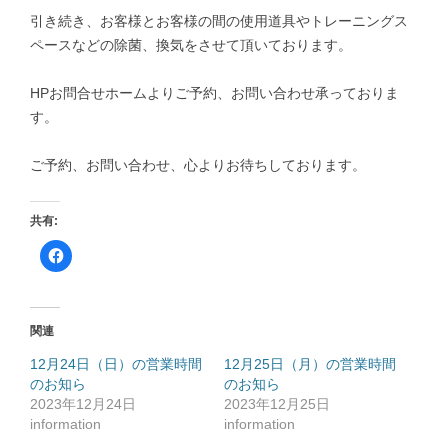
引き続き、お客様とお客様の間の使用道具やトレーニングス
ペースなどの除菌、換気をさせて頂いております。
HPお問合せホームよりご予約、お問い合わせ承っておりま
す。
ご予約、お問い合わせ、心よりお待ちしております。
共有:
F
a
c
e
b
o
o
関連
k
で
共
12月24日（日）の営業時間
12月25日（月）の営業時間
有
のお知ら
す
のお知ら
る
2023年12月24日
2023年12月25日
に
は
information
information
ク
リ