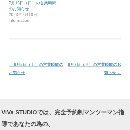
ッ
7月16日（日）の営業時間
ク
のお知らせ
し
て
2023年7月16日
く
だ
information
さ
い
(
新
し
い
ウ
ィ
ン
ド
ウ
で
投
←
8月5日（土）の営業時間の
8月7日（月）の営業時間のお
開
き
ま
稿
お知らせ
知らせ
→
す
)
ナ
ビ
ゲ
ー
ViVa STUDIOでは、完全予約制マンツーマン指
シ
ョ
導であなたの為の、
ン