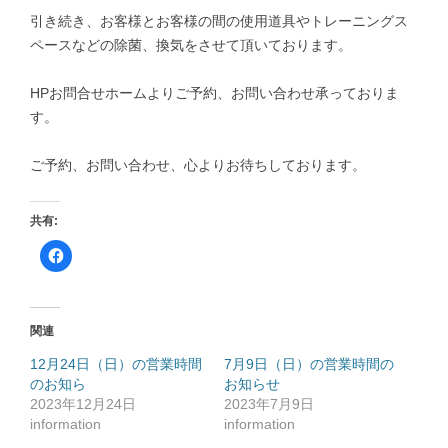
引き続き、お客様とお客様の間の使用道具やトレーニングス
ペースなどの除菌、換気をさせて頂いております。
HPお問合せホームよりご予約、お問い合わせ承っておりま
す。
ご予約、お問い合わせ、心よりお待ちしております。
共有:
F
a
c
e
b
o
o
関連
k
で
共
12月24日（日）の営業時間
7月9日（日）の営業時間の
有
のお知ら
す
お知らせ
る
2023年12月24日
2023年7月9日
に
は
information
information
ク
リ