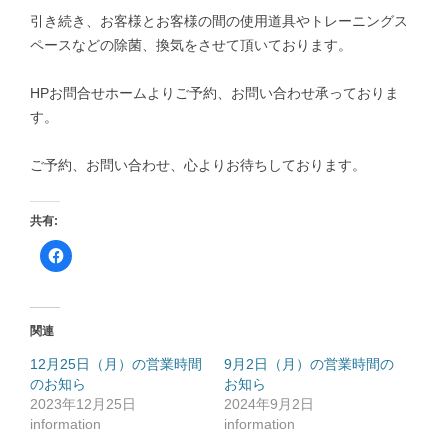
引き続き、お客様とお客様の間の使用道具やトレーニングス
ペースなどの除菌、換気をさせて頂いております。
HPお問合せホームよりご予約、お問い合わせ承っておりま
す。
ご予約、お問い合わせ、心よりお待ちしております。
共有:
F
a
c
e
b
o
o
関連
k
で
共
12月25日（月）の営業時間
9月2日（月）の営業時間の
有
のお知ら
す
お知ら
る
2023年12月25日
2024年9月2日
に
は
information
information
ク
リ