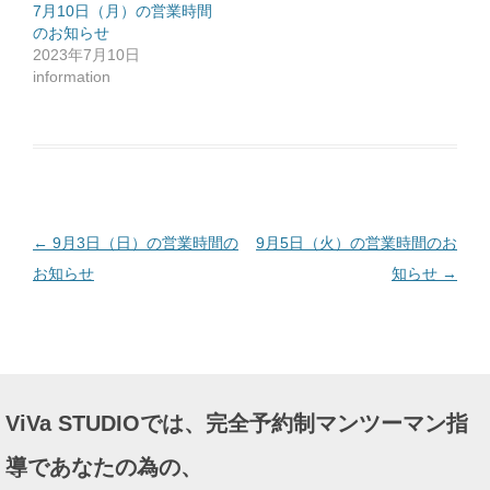
ッ
7月10日（月）の営業時間
ク
のお知らせ
し
て
2023年7月10日
く
だ
information
さ
い
(
新
し
い
ウ
ィ
ン
ド
ウ
で
投
←
9月3日（日）の営業時間の
9月5日（火）の営業時間のお
開
き
ま
稿
お知らせ
知らせ
→
す
)
ナ
ビ
ゲ
ー
ViVa STUDIOでは、完全予約制マンツーマン指
シ
ョ
導であなたの為の、
ン