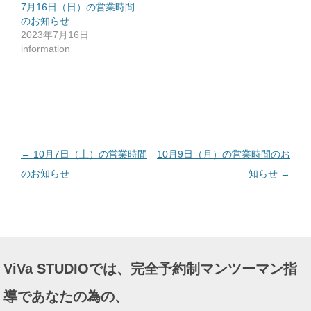
ッ
7月16日（日）の営業時間
ク
のお知らせ
し
て
2023年7月16日
く
だ
information
さ
い
(
新
し
い
ウ
ィ
ン
ド
ウ
で
投
←
10月7日（土）の営業時間
10月9日（月）の営業時間のお
開
き
ま
稿
のお知らせ
知らせ
→
す
)
ナ
ビ
ゲ
ー
ViVa STUDIOでは、完全予約制マンツーマン指
シ
ョ
導であなたの為の、
ン