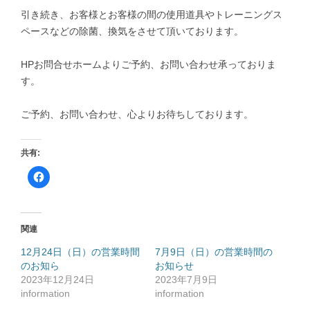
引き続き、お客様とお客様の間の使用道具やトレーニングス
ペースなどの除菌、換気をさせて頂いております。
HPお問合せホームよりご予約、お問い合わせ承っておりま
す。
ご予約、お問い合わせ、心よりお待ちしております。
共有:
F
a
c
e
b
o
o
関連
k
で
共
12月24日（日）の営業時間
7月9日（日）の営業時間の
有
のお知ら
す
お知らせ
る
2023年12月24日
2023年7月9日
に
は
information
information
ク
リ