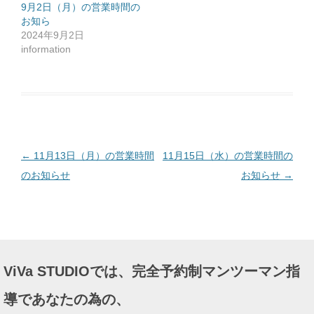
ッ
9月2日（月）の営業時間の
ク
お知ら
し
て
2024年9月2日
く
だ
information
さ
い
(
新
し
い
ウ
ィ
ン
ド
ウ
で
投
←
11月13日（月）の営業時間
11月15日（水）の営業時間の
開
き
ま
稿
のお知らせ
お知らせ
→
す
)
ナ
ビ
ゲ
ー
ViVa STUDIOでは、完全予約制マンツーマン指
シ
ョ
導であなたの為の、
ン