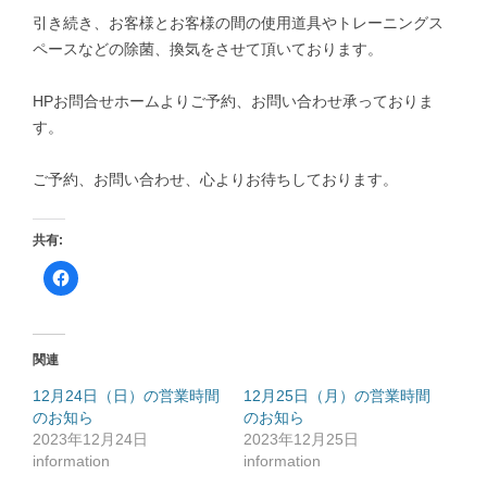
引き続き、お客様とお客様の間の使用道具やトレーニングス
ペースなどの除菌、換気をさせて頂いております。
HPお問合せホームよりご予約、お問い合わせ承っておりま
す。
ご予約、お問い合わせ、心よりお待ちしております。
共有:
F
a
c
e
b
o
o
関連
k
で
共
12月24日（日）の営業時間
12月25日（月）の営業時間
有
のお知ら
す
のお知ら
る
2023年12月24日
2023年12月25日
に
は
information
information
ク
リ