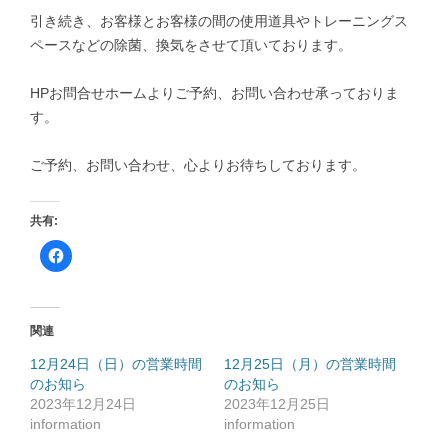
引き続き、お客様とお客様の間の使用道具やトレーニングス
ペースなどの除菌、換気をさせて頂いております。
HPお問合せホームよりご予約、お問い合わせ承っておりま
す。
ご予約、お問い合わせ、心よりお待ちしております。
共有:
F
a
c
e
b
o
o
関連
k
で
共
12月24日（日）の営業時間
12月25日（月）の営業時間
有
のお知ら
す
のお知ら
る
2023年12月24日
2023年12月25日
に
は
information
information
ク
リ