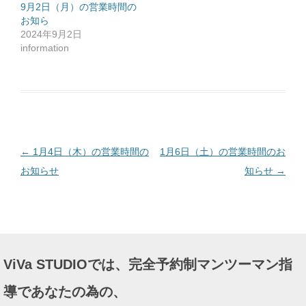
ッ
9月2日（月）の営業時間の
ク
お知ら
し
て
2024年9月2日
く
だ
information
さ
い
(
新
し
い
ウ
ィ
ン
ド
ウ
で
投
←
1月4日（木）の営業時間の
1月6日（土）の営業時間のお
開
き
ま
稿
お知らせ
知らせ
→
す
)
ナ
ビ
ゲ
ー
ViVa STUDIOでは、完全予約制マンツーマン指
シ
ョ
導であなたの為の、
ン