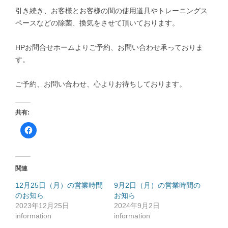
引き続き、お客様とお客様の間の使用道具やトレーニングス
ペースなどの除菌、換気をさせて頂いております。
HPお問合せホームよりご予約、お問い合わせ承っておりま
す。
ご予約、お問い合わせ、心よりお待ちしております。
共有:
F
a
c
e
b
o
o
関連
k
で
共
12月25日（月）の営業時間
9月2日（月）の営業時間の
有
のお知ら
す
お知ら
る
2023年12月25日
2024年9月2日
に
は
information
information
ク
リ