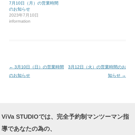
ッ
7月10日（月）の営業時間
ク
のお知らせ
し
て
2023年7月10日
く
だ
information
さ
い
(
新
し
い
ウ
ィ
ン
ド
ウ
で
投
←
3月10日（日）の営業時間
3月12日（火）の営業時間のお
開
き
ま
稿
のお知らせ
知らせ
→
す
)
ナ
ビ
ゲ
ー
ViVa STUDIOでは、完全予約制マンツーマン指
シ
ョ
導であなたの為の、
ン