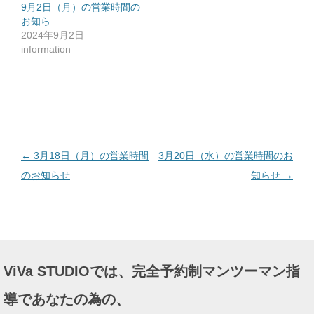
ッ
9月2日（月）の営業時間の
ク
お知ら
し
て
2024年9月2日
く
だ
information
さ
い
(
新
し
い
ウ
ィ
ン
ド
ウ
で
投
←
3月18日（月）の営業時間
3月20日（水）の営業時間のお
開
き
ま
稿
のお知らせ
知らせ
→
す
)
ナ
ビ
ゲ
ー
ViVa STUDIOでは、完全予約制マンツーマン指
シ
ョ
導であなたの為の、
ン