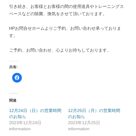
引き続き、お客様とお客様の間の使用道具やトレーニングス
ペースなどの除菌、換気をさせて頂いております。
HPお問合せホームよりご予約、お問い合わせ承っておりま
す。
ご予約、お問い合わせ、心よりお待ちしております。
共有:
F
a
c
e
b
o
o
関連
k
で
共
12月24日（日）の営業時間
12月25日（月）の営業時間
有
のお知ら
す
のお知ら
る
2023年12月24日
2023年12月25日
に
は
information
information
ク
リ