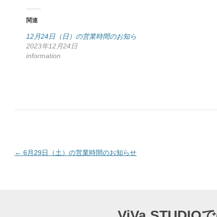
b
o
o
関連
k
で
共
12月24日（日）の営業時間のお知ら
有
2023年12月24日
す
る
information
に
は
ク
リ
ッ
ク
し
て
く
だ
さ
い
(
新
し
い
ウ
投
←
6月29日（土）の営業時間のお知らせ
ィ
ン
稿
ド
ウ
ナ
で
開
き
ビ
ま
す
ゲ
)
ViVa STU