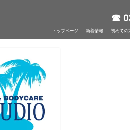
☎︎ 
コ
トップページ
新着情報
ン
初めての
テ
ン
ツ
へ
ス
キ
ッ
プ